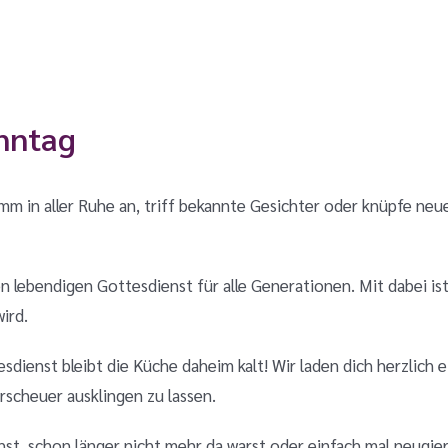
nntag
m in aller Ruhe an, triff bekannte Gesichter oder knüpfe neue
en lebendigen Gottesdienst für alle Generationen
.
Mit dabei is
wird
.
dienst bleibt die Küche daheim kalt!
Wir laden dich herzlich
rscheuer ausklingen zu lassen
.
st, schon länger nicht mehr da warst oder einfach mal neugie