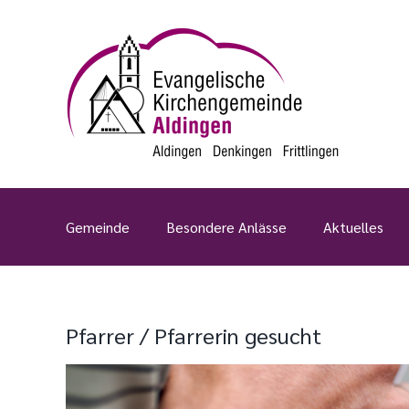
Zum
Inhalt
springen
Gemeinde
Besondere Anlässe
Aktuelles
Pfarrer / Pfarrerin gesucht
Zeige
grösseres