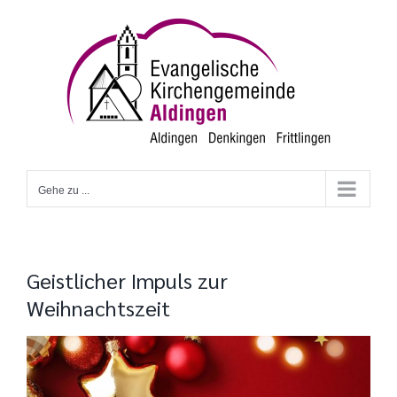
Zum
Inhalt
springen
Gehe zu ...
Geistlicher Impuls zur
Weihnachtszeit
Zeige
grösseres