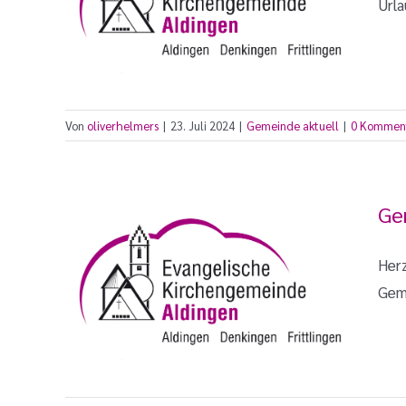
Urla
Von
oliverhelmers
|
23. Juli 2024
|
Gemeinde aktuell
|
0 Kommen
Ge
Her
Geme