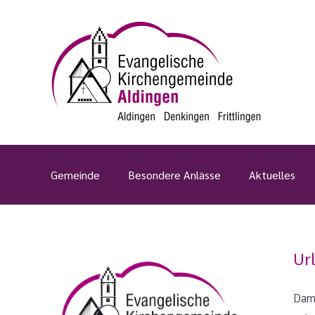
Zum
Inhalt
springen
Gemeinde
Besondere Anlässe
Aktuelles
Ur
Dami