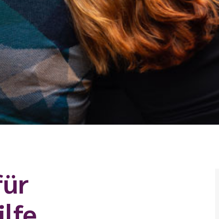
für
lfe