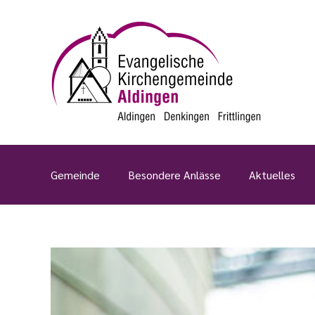
Zum
Inhalt
springen
Gemeinde
Besondere Anlässe
Aktuelles
View
Larger
Image